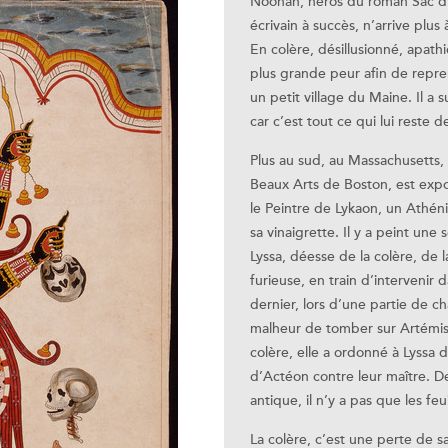
Noonan, héros du roman Sac d
écrivain à succès, n’arrive plu
En colère, désillusionné, apath
plus grande peur afin de repren
un petit village du Maine. Il a
car c’est tout ce qui lui reste 
Plus au sud, au Massachusetts,
Beaux Arts de Boston, est exp
le Peintre de Lykaon, un Athéni
sa vinaigrette. Il y a peint une
Lyssa, déesse de la colère, de l
furieuse, en train d’intervenir
dernier, lors d’une partie de ch
malheur de tomber sur Artémis
colère, elle a ordonné à Lyssa 
d’Actéon contre leur maître. De
antique, il n’y a pas que les feu
La colère, c’est une perte de s