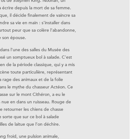
’os de Stephen King. Noonan, un
s à écrire depuis la mort de sa femme.
ique, il décide finalement de vaincre sa
dre sa vie en main : s’installer dans
 surtout peur que sa colère l’abandonne,
de son épouse.
 dans l’une des salles du Musée des
osé un somptueux bol à salade. C’est
en de la période classique, qui y a mis
 scène toute particulière, représentant
a rage des animaux et de la folie
 dans le mythe du chasseur Actéon. Ce
asse sur le mont Cithéron, a eu le
 nue en dans un ruisseau. Rouge de
de retourner les chiens de chasse
 sorte que sur ce bol à salade
illes de laitue que l’on déchire.
ang froid, une pulsion animale,