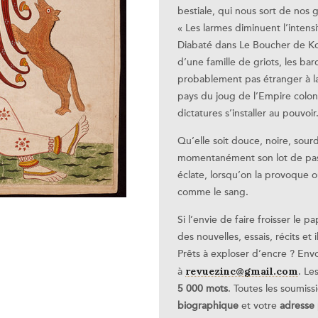
bestiale, qui nous sort de nos 
« Les larmes diminuent l’intens
Diabaté dans Le Boucher de Kou
d’une famille de griots, les bar
probablement pas étranger à la
pays du joug de l’Empire coloni
dictatures s’installer au pouvoir
Qu’elle soit douce, noire, sourde
momentanément son lot de pass
éclate, lorsqu’on la provoque 
comme le sang.
Si l’envie de faire froisser le 
des nouvelles, essais, récits et 
Prêts à exploser d’encre ? Env
revuezinc@gmail.com
à
. Le
5 000 mots
. Toutes les soumiss
biographique
et votre
adresse 