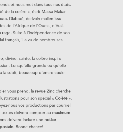
gonds et nous met dans tous nos états.
ité de la colère », écrit Massa Makan
ta. Diabaté, écrivain malien issu
des de l’Afrique de l’Ouest, n’était
 rage. Suite à l’indépendance de son
al français, il a vu de nombreuses
.
, divine, sainte, la colère inspire
ion. Lorsqu’elle gronde ou qu’elle
ou la subit, beaucoup d’encre coule
papier vous prend, la revue Zinc cherche
illustrations pour son spécial «
Colère
».
oyez-nous vos productions par courriel
s textes doivent compter au
maximum
ions doivent inclure une
notice
postale
. Bonne chance!