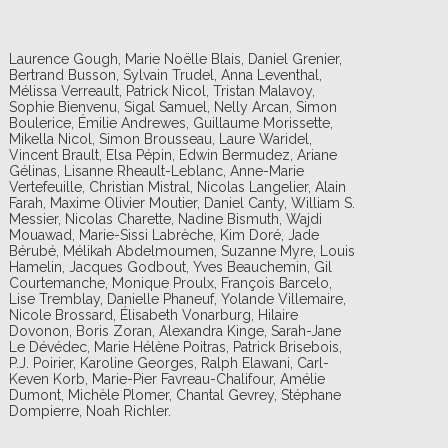
Laurence Gough, Marie Noëlle Blais, Daniel Grenier,
Bertrand Busson, Sylvain Trudel, Anna Leventhal,
Mélissa Verreault, Patrick Nicol, Tristan Malavoy,
Sophie Bienvenu, Sigal Samuel, Nelly Arcan, Simon
Boulerice, Émilie Andrewes, Guillaume Morissette,
Mikella Nicol, Simon Brousseau, Laure Waridel,
Vincent Brault, Elsa Pépin, Edwin Bermudez, Ariane
Gélinas, Lisanne Rheault-Leblanc, Anne-Marie
Vertefeuille, Christian Mistral, Nicolas Langelier, Alain
Farah, Maxime Olivier Moutier, Daniel Canty, William S.
Messier, Nicolas Charette, Nadine Bismuth, Wajdi
Mouawad, Marie-Sissi Labrèche, Kim Doré, Jade
Bérubé, Mélikah Abdelmoumen, Suzanne Myre, Louis
Hamelin, Jacques Godbout, Yves Beauchemin, Gil
Courtemanche, Monique Proulx, François Barcelo,
Lise Tremblay, Danielle Phaneuf, Yolande Villemaire,
Nicole Brossard, Élisabeth Vonarburg, Hilaire
Dovonon, Boris Zoran, Alexandra Kinge, Sarah-Jane
Le Dévédec, Marie Hélène Poitras, Patrick Brisebois,
P.J. Poirier, Karoline Georges, Ralph Elawani, Carl-
Keven Korb, Marie-Pier Favreau-Chalifour, Amélie
Dumont, Michèle Plomer, Chantal Gevrey, Stéphane
Dompierre, Noah Richler.