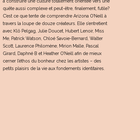
à construire une culture totalement orientée vers une
quête aussi complexe et peut-être, finalement, futile?
C’est ce que tente de comprendre Arizona O’Neill à
travers la loupe de douze créateurs. Elle s’entretient
avec Klô Pelgag, Julie Doucet, Hubert Lenoir, Miss
Me, Patrick Watson, Chloé Savoie-Bernard, Walter
Scott, Laurence Philomène, Mirion Malle, Pascal
Girard, Daphné B et Heather O’Neill afin de mieux
cerner l’éthos du bonheur chez les artistes – des
petits plaisirs de la vie aux fondements identitaires.