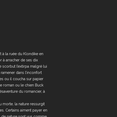
t à la ruée du Klondike en
r à arracher de ses dix
le scorbut l’extirpa malgré lui
 ramener dans l’inconfort
es ou il coucha sur papier
re roman ou le chien Buck
mésaventure du romancier, à
u morte, la nature ressurgit
es. Certains aiment payer en
ns de nature sont vus comme