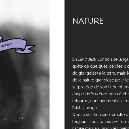
NATURE
En 1897 Jack London se lançai
quête de quelques pépites d’o
doigts (gelés) à la terre, mais 
de la nature grandiose pour le
surprotégé de son lit de plum
L’appel de la nature
, son célèb
retourne, contrairement à la 
l’état sauvage.
Qu’elle soit humaine, cruelle o
toujours, sous toutes ses form
nature mais au Japon les bai