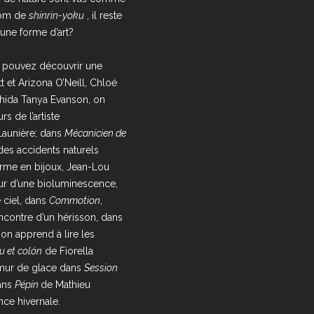
 nom de
shinrin-yoku
, il reste
 une forme d’art?
 pouvez découvrir une
t et Arizona O’Neill, Chloé
hida Tanya Evanson, on
s de l’artiste
 Launière; dans
Mécanicien de
des accidents naturels
orme en bijoux, Jean-Lou
ur d’une bioluminescence,
e ciel, dans
Commotion
,
encontre d’un hérisson, dans
; on apprend à lire les
u et colón
de Fiorella
 mur de glace dans
Session
dans
Pépin
de Mathieu
ce hivernale.