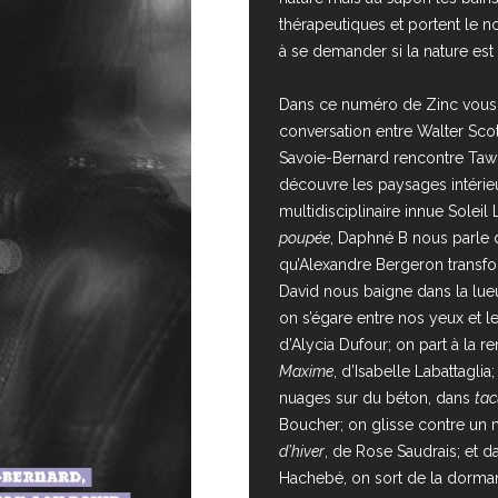
thérapeutiques et portent le
à se demander si la nature est
Dans ce numéro de Zinc vous
conversation entre Walter Scot
Savoie-Bernard rencontre Taw
découvre les paysages intérieur
multidisciplinaire innue Soleil
poupée
, Daphné B nous parle 
qu’Alexandre Bergeron transf
David nous baigne dans la lue
on s’égare entre nos yeux et l
d’Alycia Dufour; on part à la r
Maxime
, d’Isabelle Labattaglia
nuages sur du béton, dans
tac
Boucher; on glisse contre un
d’hiver
, de Rose Saudrais; et 
Hachebé, on sort de la dorman