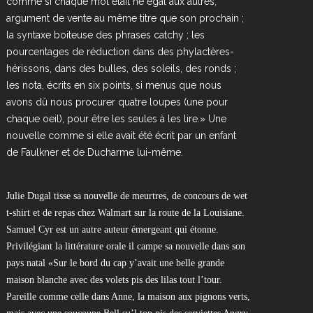
comme si chaque mot était né égal aux autres,
argument de vente au même titre que son prochain ;
la syntaxe boiteuse des phrases catchy ; les
pourcentages de réduction dans des phylactères-
hérissons, dans des bulles, des soleils, des ronds ;
les nota, écrits en six points, si menus que nous
avons dû nous procurer quatre loupes (une pour
chaque oeil), pour être les seules à les lire.» Une
nouvelle comme si elle avait été écrit par un enfant
de Faulkner et de Ducharme lui-même.
Julie Dugal tisse sa nouvelle de meurtres, de concours de wet
t-shirt et de repas chez Walmart sur la route de la Louisiane.
Samuel Cyr est un autre auteur émergeant qui étonne.
Privilégiant la littérature orale il campe sa nouvelle dans son
pays natal «Sur le bord du cap y’avait une belle grande
maison blanche avec des volets pis des lilas tout l’tour.
Pareille comme celle dans Anne, la maison aux pignons verts,
mais avec une soucoupe Bell su’l top pis des serviettes Angry