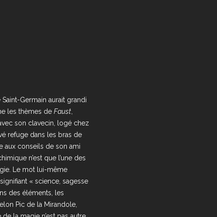
 Saint-Germain aurait grandi
the les thèmes de
Faust
,
avec son clavecin, logé chez
vé refuge dans les bras de
âce aux conseils de son ami
himique n’est que l’une des
gie. Le mot lui-même
 signifiant « science, sagesse
ons des éléments, les
selon Pic de la Mirandole,
e de la magie n’est pas autre