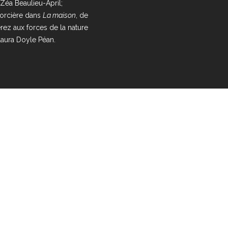
 Zéa Beaulieu-April;
orcière dans
La maison
, de
rez aux forces de la nature
Laura Doyle Péan.