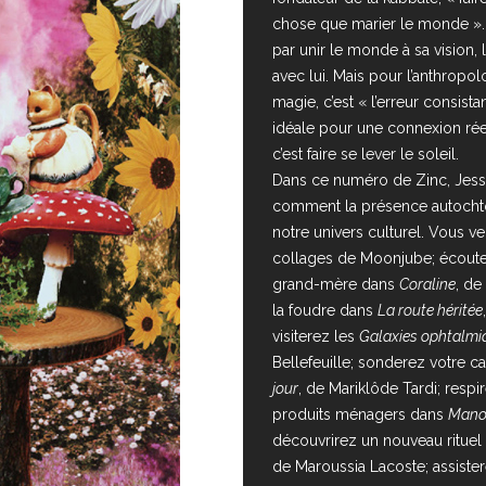
chose que marier le monde ». C
par unir le monde à sa vision,
avec lui. Mais pour l’anthropo
magie, c’est « l’erreur consist
idéale pour une connexion réel
c’est faire se lever le soleil.
Dans ce numéro de Zinc, Jess
comment la présence autochto
notre univers culturel. Vous ve
collages de Moonjube; écouter
grand-mère dans
Coraline
, de
la foudre dans
La route héritée
visiterez les
Galaxies ophtalmi
Bellefeuille; sonderez votre ca
jour
, de Mariklôde Tardi; respi
produits ménagers dans
Man
découvrirez un nouveau ritue
de Maroussia Lacoste; assiste