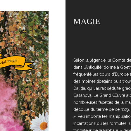
MAGIE
Selon la légende, le Comte de
dans l’Antiquité, donné à Goe
fréquenté les cours d’Europe 
des moines tibétains puis trou
Dalida, qu’il aurait séduite gr
Casanova. Le Grand Œuvre alc
nombreuses facettes de la ma
découle du terme perse
mag
,
». Peu importe les manipulati
incantations ou les formules, 
fondateur de la kabbale, « fair