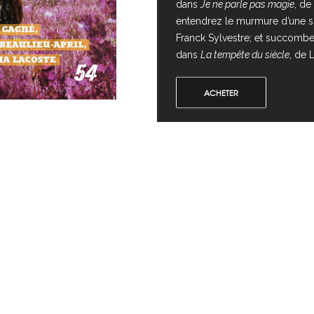
dans
Je ne parle pas magie
, de
entendrez le murmure d’une s
Franck Sylvestre; et succombe
dans
La tempête du siècle
, de 
ACHETER