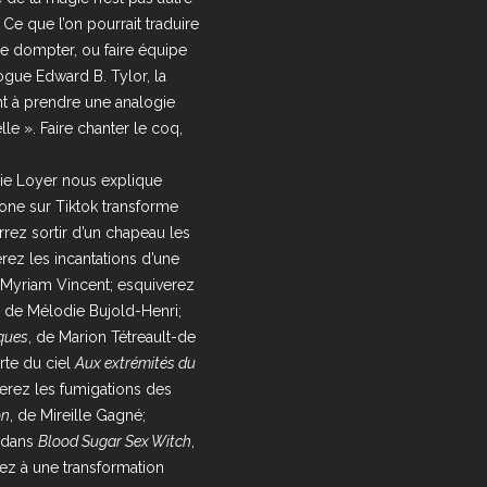
e que l’on pourrait traduire
 le dompter, ou faire équipe
logue Edward B. Tylor, la
ant à prendre une analogie
le ». Faire chanter le coq,
ie Loyer nous explique
ne sur Tiktok transforme
rrez sortir d’un chapeau les
ez les incantations d’une
 Myriam Vincent; esquiverez
, de Mélodie Bujold-Henri;
ques
, de Marion Tétreault-de
rte du ciel
Aux extrémités du
rerez les fumigations des
on
, de Mireille Gagné;
l dans
Blood Sugar Sex Witch
,
rez à une transformation